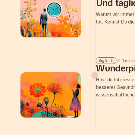
Und tägli
Warum wir immer w
tut. Kennst Du di
Big Shift
1 min 

Wunderpil

Hast du Interesse
besserer Gesundhe
wissenschaftliche