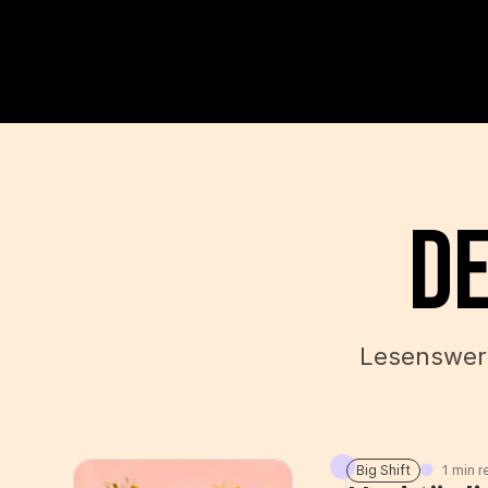
De
Lesenswert

Big Shift
1 min 
