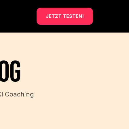
JETZT TESTEN!
log
KI Coaching